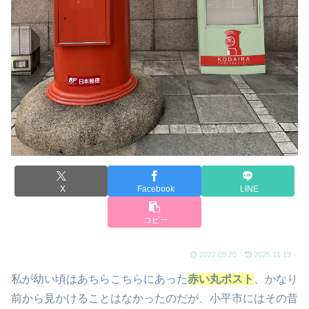
X
Facebook
LINE
コピー
2022.09.20
2025.11.19
私が幼い頃はあちらこちらにあった
赤い丸ポスト
、かなり
前から見かけることはなかったのだが、小平市にはその昔