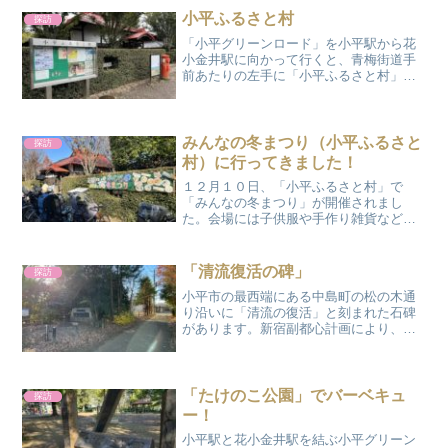
を結ぶ小平市を一周する緑...
小平ふるさと村
探訪
「小平グリーンロード」を小平駅から花
小金井駅に向かって行くと、青梅街道手
前あたりの左手に「小平ふるさと村」が
あります。「小平ふるさと村」は江戸初
期から中期の建物を復元した開拓ゾ-ン、
江戸後期の建物を復元した農家ゾ-ン、明
治以降の建物を復元し...
みんなの冬まつり（小平ふるさと
探訪
村）に行ってきました！
１２月１０日、「小平ふるさと村」で
「みんなの冬まつり」が開催されまし
た。会場には子供服や手作り雑貨などを
売る「親子フリーマーケット」や福祉施
設の自主製品販売、大道芸人？の皿回
し、射的や輪投げなどのゲームがあり、
「清流復活の碑」
探訪
多くの人で賑わっていました。午...
小平市の最西端にある中島町の松の木通
り沿いに「清流の復活」と刻まれた石碑
があります。新宿副都心計画により、昭
和４０年以降、「玉川上水」は小平監視
所より下流で水の流れが途絶えたのです
が、その後、昭和６１年８月から東京都
の「清流復活事業」によっ...
「たけのこ公園」でバーベキュ
探訪
ー！
小平駅と花小金井駅を結ぶ小平グリーン