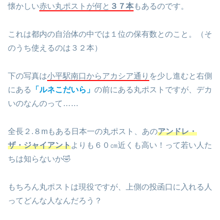
懐かしい
赤い丸ポストが何と
３７本
もあるのです。
これは都内の自治体の中では１位の保有数とのこと。（そ
のうち使えるのは３２本）
下の写真は
小平駅南口からアカシア通り
を少し進むと右側
にある
「ルネこだいら」
の前にある丸ポストですが、デカ
いのなんのって……
全長２.８mもある日本一の丸ポスト、あの
アンドレ・
ザ・ジャイアント
よりも６０㎝近くも高い！って若い人た
ちは知らないか🤣
もちろん丸ポストは現役ですが、上側の投函口に入れる人
ってどんな人なんだろう？