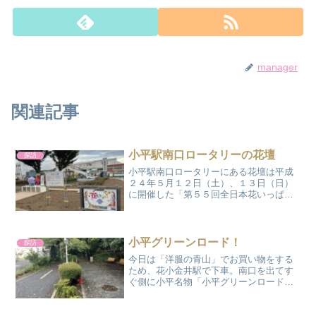
manager
関連記事
小平駅南口ロータリーの花壇
探訪
小平駅南口ロータリーにある花壇は平成
２４年５月１２日（土）、１３日（日）
に開催した「第５５回全日本花いっぱい
小平大会」を盛り上げるためのシンボル
花壇として平成２３年１１月２６日
（土）に造られました。その後、毎年数
回の花植えが行われており、色...
小平グリーンロード！
探訪
今日は「洋服の青山」でお買い物をする
ため、花小金井駅で下車。南口を出てす
ぐ側に小平名物「小平グリーンロード」
があるので少し探索。「小平グリーンロ
ード」とは「狭山・境緑道」、「玉川上
水」、「野火止用水」、「小金井公園」