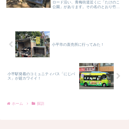
ロード沿い、青梅街道近くに「たけのこ
公園」があります。その名のとおり竹林
が目印で、公園の一角には整備された美
しい竹林があります。古くからこの地に
あった竹林の保存とシンボル化を目指し
て小平市が昭和53年に開...
小平市の直売所に行ってみた！
小平駅発着のコミュニティバス「にじバ
ス」が超カワイイ！
ホーム
探訪