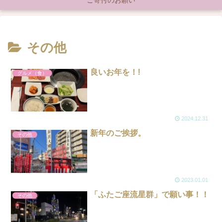
ご寄付のお願い
その他
良いお年を！!
グルメ（食）
2024.12.31
新年のご挨拶。
その他
2023.01.01
「ふたご座流星群」で願い事！！
その他