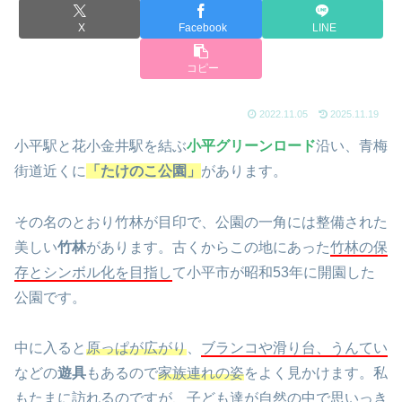
X
Facebook
LINE
コピー
2022.11.05
2025.11.19
小平駅と花小金井駅を結ぶ
小平グリーンロード
沿い、青梅
街道近くに
「たけのこ公園」
があります。
その名のとおり竹林が目印で、公園の一角には整備された
美しい
竹林
があります。古くからこの地にあった
竹林の保
存とシンボル化を目指し
て小平市が昭和53年に開園した
公園です。
中に入ると
原っぱが広がり
、
ブランコや滑り台、うんてい
などの
遊具
もあるので
家族連れの姿
をよく見かけます。私
もたまに訪れるのですが、子ども達が自然の中で思いっき