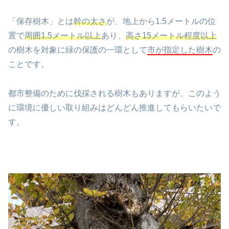
「保存樹木」とは
幹の太さ
が、地上から1.5メートルの位
置で
周囲1.5メートル以上
あり、
高さ15メートル程度以上
の樹木を対象に緑の保護の一環として
市が指定した樹木
の
ことです。
都市整備のために伐採される樹木もありますが、このよう
に環境に優しい取り組みはどんどん推進してもらいたいで
す。