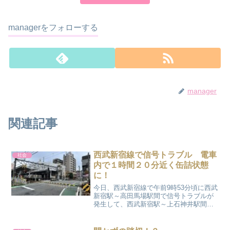
managerをフォローする
manager
関連記事
西武新宿線で信号トラブル 電車
社会
内で１時間２０分近く缶詰状態
に！
今日、西武新宿線で午前9時53分頃に西武
新宿駅～高田馬場駅間で信号トラブルが
発生して、西武新宿駅～上石神井駅間の
上下線で運転を見合わせる事故がありま
した。私はたまたまその電車に乗ってい
て、午前１０時前、鷺ノ宮駅で運転見合