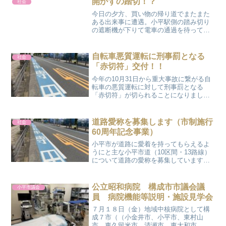
開かずの踏切！？
社会
わせとなりましたが約...
今日の夕方、買い物の帰り道でまたまた
ある出来事に遭遇。小平駅側の踏み切り
の遮断機が下りて電車の通過を待ってい
るとたまにあることだが、なかなか遮断
機が上がらない。電車の通過を示す矢印
は両方向が点灯しており、まず左側から
自転車悪質運転に刑事罰となる
社会
駅に入る電車が、続けて駅...
「赤切符」交付！！
今年の10月31日から重大事故に繋がる自
転車の悪質運転に対して刑事罰となる
「赤切符」が切られることになりまし
た。15項目ある危険行為のうち、特に
「信号無視」「一時不停止」「右側通
行」「歩道を徐行せずに通行」の４つが
道路愛称を募集します（市制施行
社会
取り締まりを強化する、つま...
60周年記念事業）
小平市が道路に愛着を持ってもらえるよ
うにと主な小平市道（10区間・13路線）
について道路の愛称を募集しています。
応募資格は小平市に在住・在勤・在学の
方に限られるのですが、該当する方は応
募してみたら如何でしょうか！自分がネ
公立昭和病院 構成市市議会議
小平市議会
ーミングした道路があ...
員 病院機能等説明・施設見学会
７月１８日（金）地域中核病院として構
成７市（（小金井市、小平市、東村山
市、東久留米市、清瀬市、東大和市、西