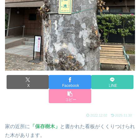
X
Facebook
LINE
コピー
2022.12.02
2025.11.30
家の近所に
「保存樹木」
と書かれた看板がくくりつけられ
た木があります。