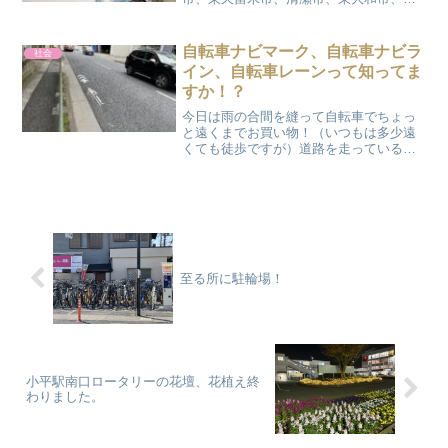
東京市）約９６万人の健康を守るため、
唯一の救命救急センターとして３次救急
医療を担い、高額な医療機器を駆使して
自転車ナビマーク、自転車ナビラ
社会
高度・専門医療を行うなど、...
イン、自転車レーンって知ってま
すか！？
今日は雨の合間を縫って自転車でちょっ
と遠くまでお買い物！（いつもは多少遠
くても徒歩ですが）道路を走っていると
よく見かける路面に書かれた自転車のマ
ークと矢印の標識、名前は「自転車ナビ
マーク」って言います。ちなみに交差点
の中に書かれているものは...
至る所に駐輪場！
小平駅南口ロータリーの花壇、花植え終
わりました。