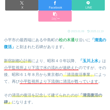
X
Facebook
LINE
コピー
2023.01.09
2025.11.19
小平市の最西端にある中島町の
松の木通り
沿いに
「清流の
復活」
と刻まれた石碑があります。
新宿副都心計画
により、昭和４０年以降、
「玉川上水」
は
小平監視所より下流で水の流れが途絶えた
のですが、その
後、昭和６１年８月から東京都の
「清流復活事業」
によっ
て、再び
小平監視所より下流側に清流が甦っています
。
その
清流の復活を記念して建てられたのが
「清流復活の
碑」
になります。