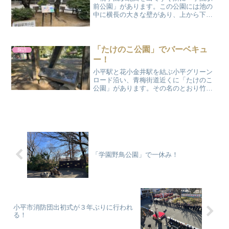
前公園」があります。この公園には池の
中に横長の大きな壁があり、上から下へ
と池の水が流れていて、さながら小平の
「ナイアガラの滝」と言ったところでし
ょうか。真夏に訪れると涼しくなること
間違いなし！ところで、一...
「たけのこ公園」でバーベキュ
探訪
ー！
小平駅と花小金井駅を結ぶ小平グリーン
ロード沿い、青梅街道近くに「たけのこ
公園」があります。その名のとおり竹林
が目印で、公園の一角には整備された美
しい竹林があります。古くからこの地に
あった竹林の保存とシンボル化を目指し
て小平市が昭和53年に開...
「学園野鳥公園」で一休み！
小平市消防団出初式が３年ぶりに行われ
る！