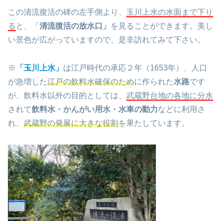
この清流復活の碑の左手側より、
玉川上水の水面まで下り
る
と、「
清流復活の放水口」
を見ることができます。
美し
い景色が広がって
いますので、是非訪れてみて下さい。
※
「玉川上水」
は江戸時代の承応２年（1653年）、人口
が急増した
江戸の飲料水確保のため
に作られた
水路
です
が、飲料水以外の目的としては、
武蔵野台地の各地に分水
されて
飲料水・かんがい用水・水車の動力
などに利用さ
れ、
武蔵野の発展に大きな役割
を果たしています。