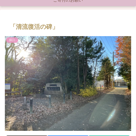
ご寄付のお願い
「清流復活の碑」
探訪