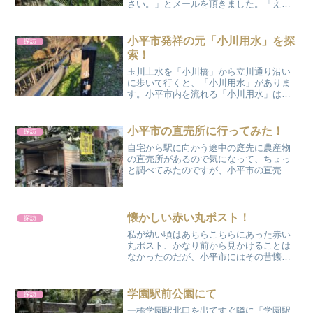
さい。」とメールを頂きました。「え
っ、ドッグランってどこにあったか
な。」と思いつつ「たけのこ公園」に行
ってみるとありました！！竹林の奥の方
小平市発祥の元「小川用水」を探
探訪
の一角にボランティアの方々によ...
索！
玉川上水を「小川橋」から立川通り沿い
に歩いて行くと、「小川用水」がありま
す。小平市内を流れる「小川用水」は玉
川上水から分水した９つある「用水路水
系」の１つです。また、市内に流下する
用水路の幹線にあたり、上流部では武蔵
小平市の直売所に行ってみた！
探訪
野美術大学の学生彫刻家た...
自宅から駅に向かう途中の庭先に農産物
の直売所があるので気になって、ちょっ
と調べてみたのですが、小平市の直売所
って約２００ヶ所もあるんですね。直売
所って田舎の田んぼの真ん中に農産物が
料金箱と共に置いてあると言うイメージ
だったのですが、以外にも...
懐かしい赤い丸ポスト！
探訪
私が幼い頃はあちらこちらにあった赤い
丸ポスト、かなり前から見かけることは
なかったのだが、小平市にはその昔懐か
しい赤い丸ポストが何と３７本もあるの
です。これは都内の自治体の中では１位
の保有数とのこと。（そのうち使えるの
学園駅前公園にて
探訪
は３２本）下の写真は小平...
一橋学園駅北口を出てすぐ隣に「学園駅