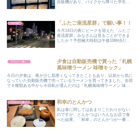
自販機があり、バイクから降りた学生ら
しき人がその自販機で何かを購入してい
た。飲み物かアイスあたりでも買ったの
かなと思い、その前を通りかかる
と…………何と、餃子の自販機だ...
「ふたご座流星群」で願い事！！
その他
今月14日の夜にピークを迎えた「ふたご
座流星群」みなさんは見ることができま
したか？予想極大時刻は午後10時頃だっ
たのですが、東京の月の出が午後9時48分
と言うことで、私は月が高く昇って月明
かりの影響が大きくなる前の午後9時10分
から9時30...
夕食は自動販売機で買った「札幌
グルメ（食）
風味噌ラーメン 味噌キック」
今日の夕食は、夜が少し肌寒くなってきたこともあり、以前から気に
なっていた自動販売機で売っているラーメンを買ってきました。全部
で６種類ある中から今回私が選んだのは「札幌風味噌ラーメン 味噌
キック」ケースの中の説明書きには「だるま製麺の自家製麺...
和幸のとんかつ
グルメ（食）
私は食に関してはあまりこだわりがない
のですが、とんかつはいろんなお店で食
べた結果、「和幸」のとんかつが一番好
きになりました。その中でも私がよく頼
むのが「ひれかつ御飯」です。ちょうど
食べやすい大きさにカットされているの
で食べる分だけ歯でかみ切...