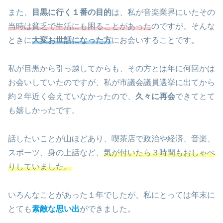
また、
目黒に行く１番の目的
は、私が音楽業界にいたその
当時は貧乏で生活にも困ることがあった
のですが、そんな
ときに
大変お世話になった方
にお会いすることです。
私が目黒から引っ越してからも、その方とは年に何回かは
お会いしていたのですが、私が市議会議員選挙に出てから
約２年近く会えていなかったので、
久々に再会
できてとて
も嬉しかったです。
話したいことが山ほどあり、喫茶店で政治や経済、音楽、
スポーツ、身の上話など、
気が付いたら３時間もおしゃべ
りしていました。
いろんなことがあった１年でしたが、私にとっては年末に
とても
素敵な思い出
ができました。