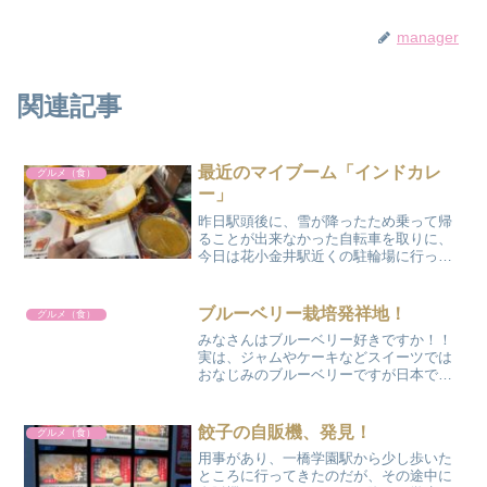
manager
関連記事
最近のマイブーム「インドカレ
グルメ（食）
ー」
昨日駅頭後に、雪が降ったため乗って帰
ることが出来なかった自転車を取りに、
今日は花小金井駅近くの駐輪場に行って
きました。ちょうどお昼時だったので、
昼食は花小金井駅近く、小金井街道の踏
み切り近くにあるインド料理「スワガッ
ブルーベリー栽培発祥地！
グルメ（食）
ト花小金井店」でチキンカ...
みなさんはブルーベリー好きですか！！
実は、ジャムやケーキなどスイーツでは
おなじみのブルーベリーですが日本で初
めて農産物として栽培された地は小平市
って知っていますか。日本で「ブルーベ
リーの父」とよばれている元東京農工大
餃子の自販機、発見！
グルメ（食）
学教授 岩垣駛夫（いわが...
用事があり、一橋学園駅から少し歩いた
ところに行ってきたのだが、その途中に