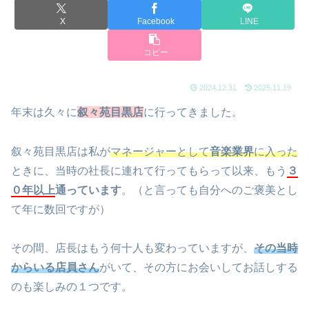
X
Facebook
LINE
コピー
2024.12.31
2025.11.19
年末は久々に
叙々苑目黒店
に行ってきました。
叙々苑目黒店は私が
マネージャーとして
音楽業界
に入った
ときに、当時の社長に連れて行ってもらって以来、もう
３
０年以上
通っています
。（と言っても自分へのご褒美とし
て年に数回ですが）
その間、店長はもう何十人も変わっていますが、
その当時
からいる店員さん
がいて、その方にお会いしてお話しする
のも楽しみの１つです。