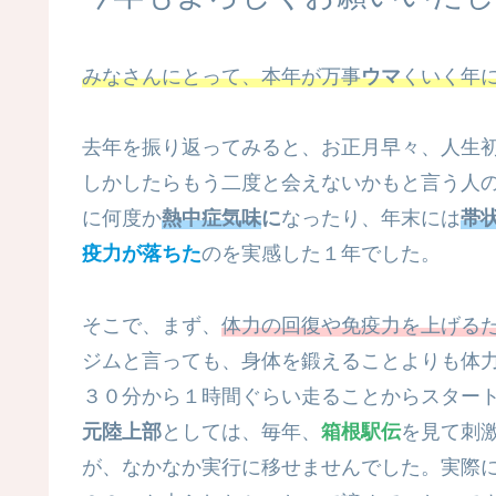
みなさんにとって、本年が万事
ウマ
くいく年
去年を振り返ってみると、お正月早々、人生
しかしたらもう二度と会えないかもと言う人
に何度か
熱中症気味
に
なったり、年末には
帯
疫力が落ちた
のを実感した１年でした。
そこで、まず、
体力の回復や免疫力を上げる
ジムと言っても、身体を鍛えることよりも体
３０分から１時間ぐらい走ることからスター
元陸上部
としては、毎年、
箱根駅伝
を見て刺
が、なかなか実行に移せませんでした。実際