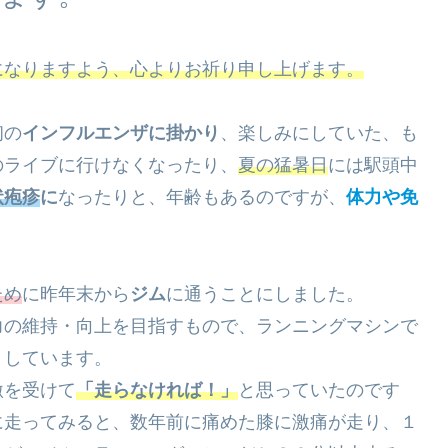
になりますよう、心よりお祈り申し上げます。
初の
インフルエンザに掛かり
、楽しみにしていた、も
のライブに行けなくなったり、
夏の猛暑日
には駅頭中
状疱疹
に
なったりと、年齢もあるのですが、
体力や免
ため
に昨年末から
ジム
に通うことにしました。
力の維持・向上を目指すもので、ランニングマシンで
トしています。
激を受けて
「走らなければ！」
と思っていたのです
に走ってみると、数年前に痛めた膝に激痛が走り、１