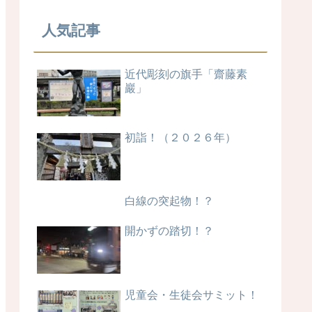
人気記事
近代彫刻の旗手「齋藤素
巖」
初詣！（２０２６年）
白線の突起物！？
開かずの踏切！？
児童会・生徒会サミット！