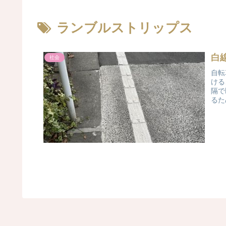
ランブルストリップス
白
社会
自転
ける
隔で
るた