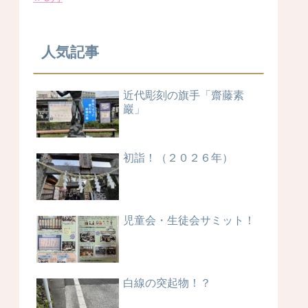
人気記事
近代彫刻の旗手「齋藤素
巖」
初詣！（２０２６年）
児童会・生徒会サミット！
白線の突起物！？