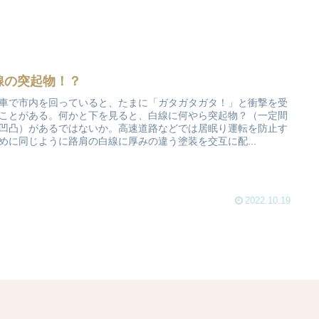
線の突起物！？
車で市内を回っていると、たまに「ガタガタガタ！」と衝撃を受
ことがある。何かと下を見ると、白線に何やら突起物？（一定間
凹凸）があるではないか。高速道路などでは居眠り運転を防止す
めに同じように路肩の白線に厚みの違う塗装を交互に配...
2022.10.19