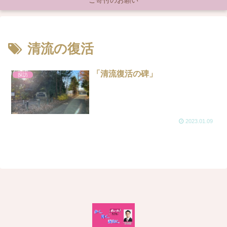
ご寄付のお願い
清流の復活
「清流復活の碑」
探訪
2023.01.09