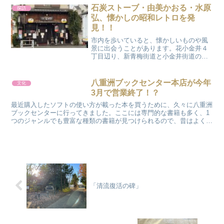
用水路の幹線にあたり、上流部では武蔵
石炭ストーブ・由美かおる・水原
探訪
野美術大学の学生彫刻家た...
弘、懐かしの昭和レトロを発
見！！
市内を歩いていると、懐かしいものや風
景に出会うことがあります。花小金井４
丁目辺り、新青梅街道と小金井街道の交
差点近くを歩いていると、懐かしい昔の
看板が目に入ってきます。下の写真です
が、お店の看板の両側にある楕円形の看
八重洲ブックセンター本店が今年
文化
板を見て、懐かしいと思う...
3月で営業終了！？
最近購入したソフトの使い方が載った本を買うために、久々に八重洲
ブックセンターに行ってきました。ここには専門的な書籍も多く、1
つのジャンルでも豊富な種類の書籍が見つけられるので、昔はよく足
を運んだものです。ただ、ネットで何でも検索できたり調べ...
「清流復活の碑」