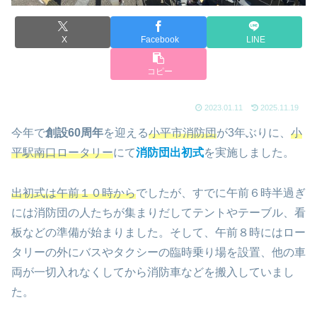
X
Facebook
LINE
コピー
2023.01.11
2025.11.19
今年で
創設60周年
を迎える
小平市消防団
が3年ぶりに、
小
平駅南口ロータリー
にて
消防団出初式
を実施しました。
出初式は午前１０時から
でしたが、すでに午前６時半過ぎ
には消防団の人たちが集まりだしてテントやテーブル、看
板などの準備が始まりました。そして、午前８時にはロー
タリーの外にバスやタクシーの臨時乗り場を設置、他の車
両が一切入れなくしてから消防車などを搬入していまし
た。