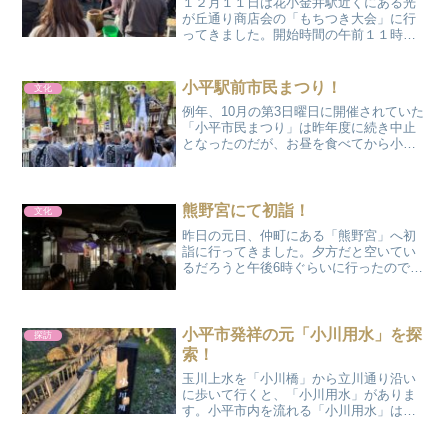
１２月１１日は花小金井駅近くにある光
が丘通り商店会の「もちつき大会」に行
ってきました。開始時間の午前１１時前
に着くと、すでにもちつきは始まってい
て、つきたての餅が売られているテント
の前には長蛇の列が。私も早速並んだの
小平駅前市民まつり！
文化
ですが、購入できたのは約...
例年、10月の第3日曜日に開催されていた
「小平市民まつり」は昨年度に続き中止
となったのだが、お昼を食べてから小平
駅南口のあかしあ通りの方に行ってみる
と何やら人集りが。近づいてみると、こ
ぢんまりと一角で屋台？が出て、キーボ
ードの演奏などもやっ...
熊野宮にて初詣！
文化
昨日の元日、仲町にある「熊野宮」へ初
詣に行ってきました。夕方だと空いてい
るだろうと午後6時ぐらいに行ったのです
が、それでも結構な行列ができており参
拝できたのは着いてから３0分後ぐらいで
した。私にとっては大きなイベントが今
年の4月にあるので、...
小平市発祥の元「小川用水」を探
探訪
索！
玉川上水を「小川橋」から立川通り沿い
に歩いて行くと、「小川用水」がありま
す。小平市内を流れる「小川用水」は玉
川上水から分水した９つある「用水路水
系」の１つです。また、市内に流下する