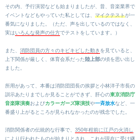
その内、予行演習なども始まりましたが、昔、音楽業界で
イベントなどもやっていた私としては、
マイクテスト
が一
番気になりました。（ただ、声を出しているのではなく、
実は
いろんな発声の仕方
でテストをしています。）
また、
消防団員の方々のキビキビした動き
を見ていると、
上下関係が厳しく、体育会系だった
陸上部
の頃を思い出し
ました。
所用があって、本番は消防団団長の挨拶と小林洋子市長の
訓示あたりまでしか見ることができず、肝心の
東京消防庁
音楽隊演奏
および
カラーガーズ隊演技
や
一斉放水
など、一
番盛り上がるところが見られなかったのが残念でした。
消防関係者の伝統的な行事で、
350年程前に江戸の火消し
により行われたものが始まりとされ、これが現在に受け継